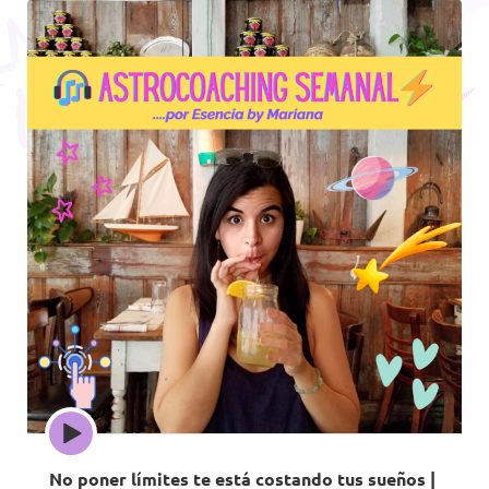
Episode
play
icon
No poner límites te está costando tus sueños |